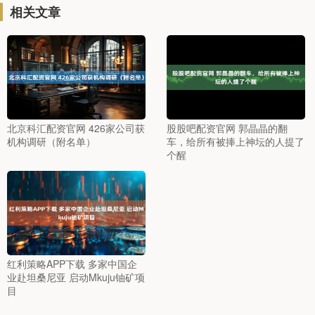
相关文章
北京科汇配资官网 426家公司获
股股吧配资官网 郭晶晶的翻
机构调研（附名单）
车，给所有被捧上神坛的人提了
个醒
红利策略APP下载 多家中国企
业赴坦桑尼亚 启动Mkuju铀矿项
目