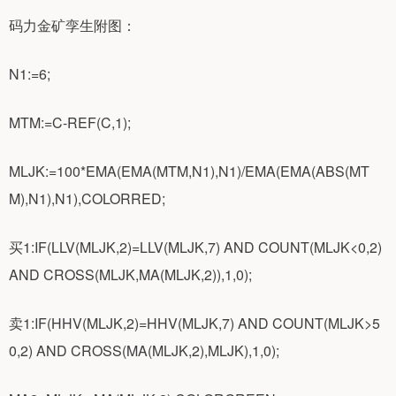
码力金矿孪生附图：
N1:=6;
MTM:=C-REF(C,1);
MLJK:=100*EMA(EMA(MTM,N1),N1)/EMA(EMA(ABS(MT
M),N1),N1),COLORRED;
买1:IF(LLV(MLJK,2)=LLV(MLJK,7) AND COUNT(MLJK<0,2)
AND CROSS(MLJK,MA(MLJK,2)),1,0);
卖1:IF(HHV(MLJK,2)=HHV(MLJK,7) AND COUNT(MLJK>5
0,2) AND CROSS(MA(MLJK,2),MLJK),1,0);