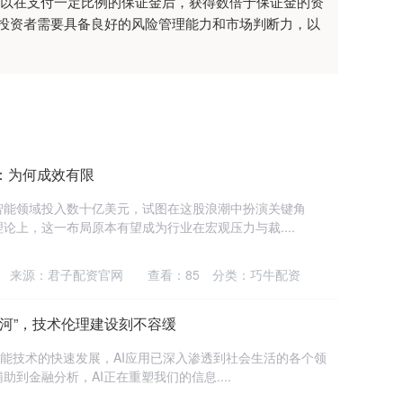
可以在支付一定比例的保证金后，获得数倍于保证金的资
投资者需要具备良好的风险管理能力和市场判断力，以
I：为何成效有限
智能领域投入数十亿美元，试图在这股浪潮中扮演关键角
论上，这一布局原本有望成为行业在宏观压力与裁....
来源：君子配资官网
查看：
85
分类：
巧牛配资
口开河”，技术伦理建设刻不容缓
智能技术的快速发展，AI应用已深入渗透到社会生活的各个领
到金融分析，AI正在重塑我们的信息....