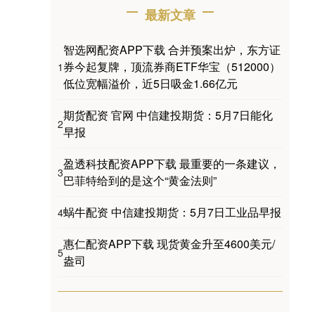
最新文章
智选网配资APP下载 合并预案出炉，东方证
券今起复牌，顶流券商ETF华宝（512000）
1
低位宽幅溢价，近5日吸金1.66亿元
期货配资 官网 中信建投期货：5月7日能化
2
早报
盈透科技配资APP下载 最重要的一条建议，
3
巴菲特给到的是这个“黄金法则”
蜗牛配资 中信建投期货：5月7日工业品早报
4
惠仁配资APP下载 现货黄金升至4600美元/
5
盎司