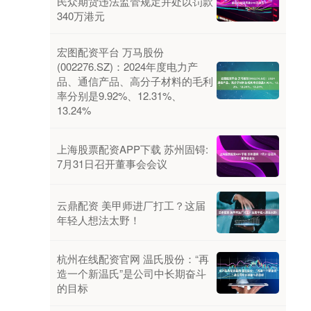
民众期货违法监管规定并处以罚款
340万港元
宏图配资平台 万马股份
(002276.SZ)：2024年度电力产
品、通信产品、高分子材料的毛利
率分别是9.92%、12.31%、
13.24%
上海股票配资APP下载 苏州固锝:
7月31日召开董事会会议
云鼎配资 美甲师进厂打工？这届
年轻人想法太野！
杭州在线配资官网 温氏股份：“再
造一个新温氏”是公司中长期奋斗
的目标