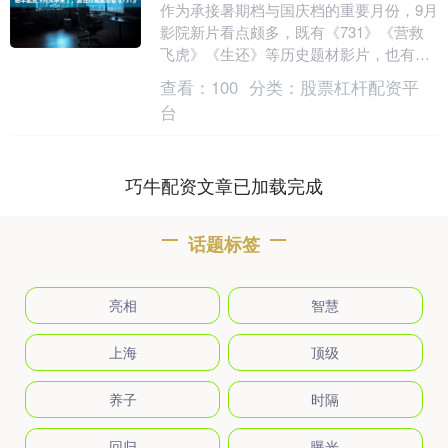
作为承接暑期档与国庆档的重要月份，9月
影院新片看点颇多，既有《731》《营救
飞虎》《生还》等历史题材影片，也有
《蛟龙行动》《长空之王》等展现当代新
查看：
100
分类：
股票杠杆配资平
型军事装备力量....
台
巧牛配资文章已加载完成
话题标签
亮相
智慧
上海
顶级
养子
时隔
回归
曝光