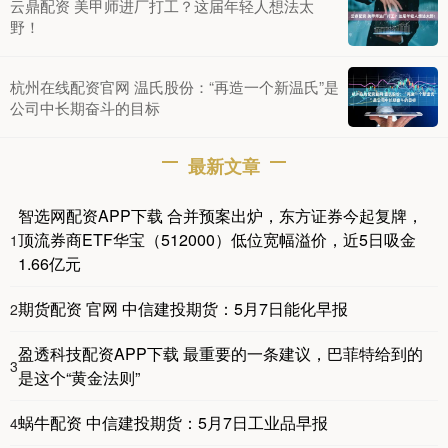
云鼎配资 美甲师进厂打工？这届年轻人想法太
野！
杭州在线配资官网 温氏股份：“再造一个新温氏”是
公司中长期奋斗的目标
最新文章
智选网配资APP下载 合并预案出炉，东方证券今起复牌，
顶流券商ETF华宝（512000）低位宽幅溢价，近5日吸金
1
1.66亿元
期货配资 官网 中信建投期货：5月7日能化早报
2
盈透科技配资APP下载 最重要的一条建议，巴菲特给到的
3
是这个“黄金法则”
蜗牛配资 中信建投期货：5月7日工业品早报
4