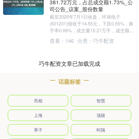
381.72万元，占总成交额1.73%_公
司公告_议案_股份数量
截至2025年7月1日收盘，环旭电子
(601231)报收于14.55元，下跌0.55%，换
手率0.69%，成交量15.21万手，成交额
2.21亿元。 当日关注点....
查看：
146
分类：
巧牛配资
巧牛配资文章已加载完成
话题标签
亮相
智慧
上海
顶级
养子
时隔