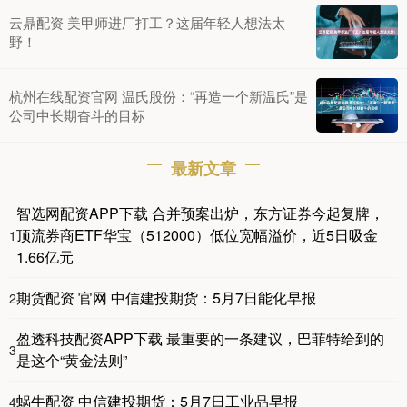
云鼎配资 美甲师进厂打工？这届年轻人想法太
野！
杭州在线配资官网 温氏股份：“再造一个新温氏”是
公司中长期奋斗的目标
最新文章
智选网配资APP下载 合并预案出炉，东方证券今起复牌，
顶流券商ETF华宝（512000）低位宽幅溢价，近5日吸金
1
1.66亿元
期货配资 官网 中信建投期货：5月7日能化早报
2
盈透科技配资APP下载 最重要的一条建议，巴菲特给到的
3
是这个“黄金法则”
蜗牛配资 中信建投期货：5月7日工业品早报
4